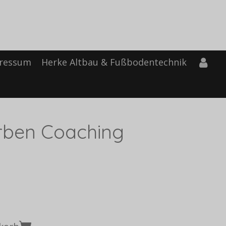
ressum
Herke Altbau & Fußbodentechnik
rben Coaching