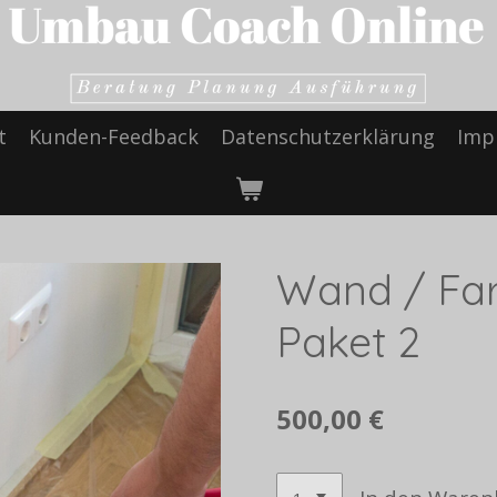
t
Kunden-Feedback
Datenschutzerklärung
Imp
Wand / Fa
Paket 2
500,00 €