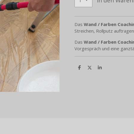
In den Waren
Das
Wand / Farben Coachi
Streichen, Rollputz auftragen
Das
Wand / Farben
Coachi
Vorgespräch und eine ganztäg
T
T
T
e
e
e
i
i
i
l
l
l
e
e
e
n
n
n